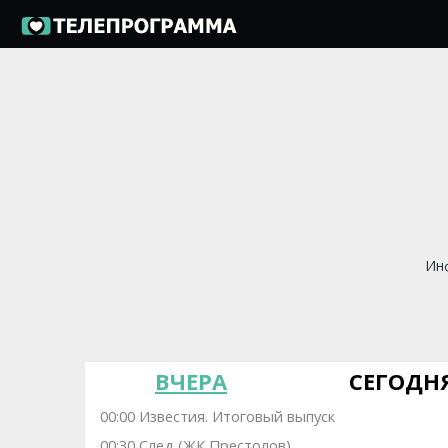
Инф
ВЧЕРА
СЕГОДН
00:00 Известия. Итоговый выпуск
00:30 След (ЖК Престолов)