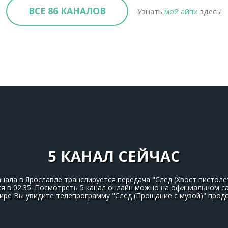
ВСЕ 86 КАНАЛОВ
Узнать
мой айпи
здесь!
5 КАНАЛ СЕЙЧАС
анала в Ярославле транслируется передача "След (Хвост пистоле
тся в 02:35. Посмотреть 5 канал онлайн можно на официальном с
фире Вы увидите телепрограмму "След (Прощание с музой)" про