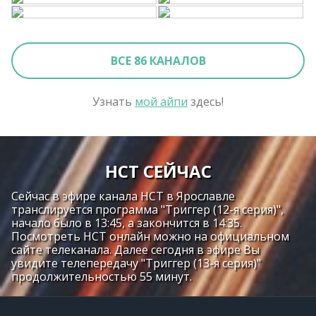
ВСЕ 86 КАНАЛОВ
Узнать
мой айпи
здесь!
НСТ СЕЙЧАС
Сейчас в эфире канала НСТ в Ярославле
транслируется программа "Триггер (12-я серия)",
начало было в 13:45, а закончится в 14:35.
Посмотреть НСТ онлайн можно на официальном
сайте телеканала. Далее сегодня в эфире Вы
увидите телепередачу "Триггер (13-я серия)"
продолжительностью 55 минут.