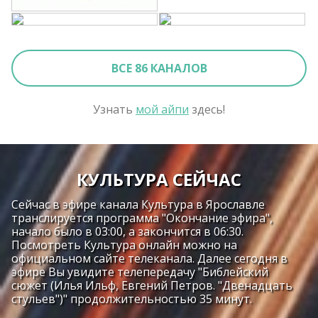
ВСЕ 86 КАНАЛОВ
Узнать
мой айпи
здесь!
КУЛЬТУРА СЕЙЧАС
Сейчас в эфире канала Культура в Ярославле
транслируется программа "Окончание эфира",
начало было в 03:00, а закончится в 06:30.
Посмотреть Культура онлайн можно на
официальном сайте телеканала. Далее сегодня в
эфире Вы увидите телепередачу "Библейский
сюжет (Илья Ильф, Евгений Петров. "Двенадцать
стульев")" продолжительностью 35 минут.