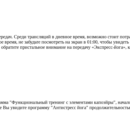
едач. Среди трансляций в дневное время, возможно стоит потра
ное время, не забудьте посмотреть на экран в 01:00, чтобы уви
обратите пристальное внимание на передачу «Экспресс-йога», ко
амма "Функциональный тренинг с элементами капоэйры", начало 
ре Вы увидите программу "Антистресс йога" продолжительность